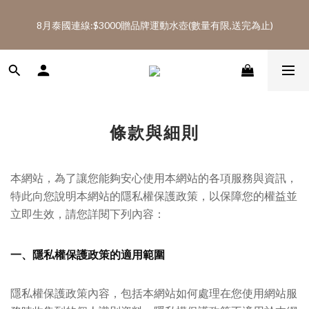
5
7
5
6
8
9
6
0
3
1
2
1
3
1
2
6
4
5
2
8月泰國連線:滿$2600免運(AA、AD代購類不列入免運)
4
6
4
5
9
7
8
5
2
0
1
8月泰國連線:$3000贈品牌運動水壺(數量有限,送完為止)
:
:
:
0
2
0
1
5
3
4
1
SHOP NOW
3
5
3
4
8
6
7
4
1
0
日
時
分
秒
1
0
4
2
3
0
2
4
2
3
7
5
6
3
0
0
3
1
2
1
3
1
2
6
4
5
2
8月泰國連線:滿$2600免運(AA、AD代購類不列入免運)
2
0
1
:
:
:
0
2
0
1
5
3
4
1
SHOP NOW
1
0
日
時
分
秒
1
0
4
2
3
0
0
0
3
1
2
2
0
1
條款與細則
1
0
0
本網站，為了讓您能夠安心使用本網站的各項服務與資訊，
特此向您說明本網站的隱私權保護政策，以保障您的權益並
立即生效，請您詳閱下列內容：
一、隱私權保護政策的適用範圍
隱私權保護政策內容，包括本網站如何處理在您使用網站服