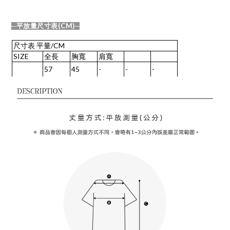
(CM)
─平放量尺寸表
─
尺寸表
平量
/CM
SIZE
全長
胸寬
肩寬
57
45
-
-
-