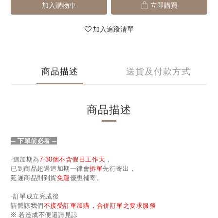
加入購物車
立即購買
加入追蹤清單
商品描述
送貨及付款方式
商品描述
─ 下單前必看
─
-
追加期為
7-30
個不含假日工作天
，
已到商品超過追加期一律會
拆單
先行寄出，
延遲商品則到貨
免運
優惠補寄。
-
訂單成立完成後
,
請體諒我們
不接受訂單加購
合併訂單之要求服務
※
若造成不便還請見諒