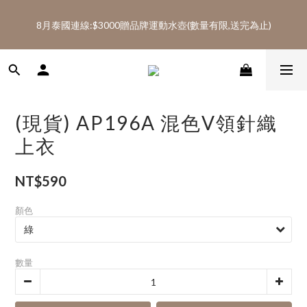
5
7
6
7
8
5
5
0
6
0
1
1
3
2
9
3
4
1
1
8月泰國連線:滿$2600免運(AA、AD代購類不列入免運)
4
6
5
6
7
4
4
5
0
8月泰國連線:$3000贈品牌運動水壺(數量有限,送完為止)
:
:
:
0
2
1
8
2
3
0
0
SHOP NOW
3
5
4
5
6
3
3
4
日
時
分
秒
1
0
7
1
2
2
4
3
4
5
2
2
3
0
6
0
1
1
3
2
9
3
4
1
1
8月泰國連線:滿$2600免運(AA、AD代購類不列入免運)
2
5
0
:
:
:
0
2
1
8
2
3
0
0
SHOP NOW
1
4
日
時
分
秒
1
0
7
1
2
0
3
0
6
0
1
(現貨) AP196A 混色V領針織
2
5
0
1
4
上衣
0
3
2
NT$590
1
0
顏色
數量