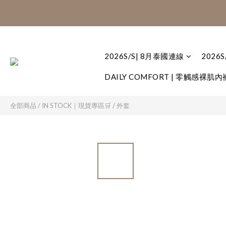
8月泰國連線:滿$
8月泰國連線:滿$
2026S/S| 8月泰國連線
2026
DAILY COMFORT | 零觸感裸肌內
全部商品
/
IN STOCK｜現貨專區🛒
/
外套