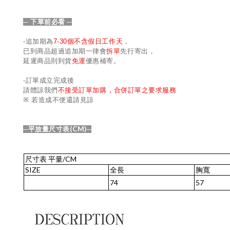
─ 下單前必看
─
-
追加期為
7-30
個不含假日工作天
，
已到商品超過追加期一律會
拆單
先行寄出，
延遲商品則到貨
免運
優惠補寄。
-
訂單成立完成後
,
請體諒我們
不接受訂單加購
合併訂單之要求服務
※
若造成不便還請見諒
(CM)
─平放量尺寸表
─
尺寸表
平量
/CM
SIZE
全長
胸寬
74
57