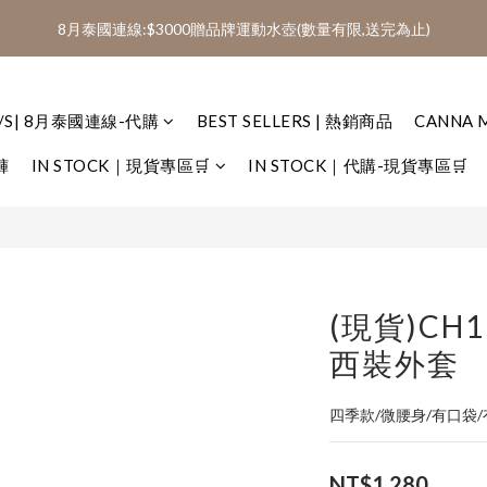
1
3
4
4
9
5
9
8
4
0
4
3
3
:
:
:
0
1
1
6
2
6
5
5
2600免運(AA、AD代購類不列入免運)
8月泰國連線:$3000贈品牌運動水壺(數量有限,送完為止)
0
2
3
3
8
4
8
7
3
3
2
2
日
時
分
秒
0
0
5
1
5
4
4
1
2
2
7
3
7
6
2
2
1
1
4
0
4
3
3
:
:
:
0
1
1
6
2
6
5
2600免運(AA、AD代購類不列入免運)
1
1
0
0
3
3
2
2
日
時
分
秒
0
0
5
1
5
4
0
0
2
2
1
1
S/S| 8月泰國連線-代購
BEST SELLERS | 熱銷商品
CANNA 
4
0
4
3
1
1
0
0
3
3
2
褲
IN STOCK｜現貨專區🛒
IN STOCK｜代購-現貨專區🛒
0
0
2
2
1
1
1
0
0
0
(現貨)CH
西裝外套
四季款/微腰身/有口袋
NT$1,280