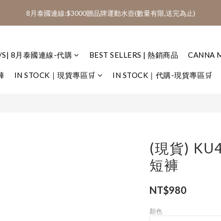
3
6
4
4
7
8
3
7
1
2
3
2
:
:
:
0
3
1
1
4
5
0
4
2600免運(AA、AD代購類不列入免運)
8月泰國連線:$3000贈品牌運動水壺(數量有限,送完為止)
2
5
3
3
6
7
2
6
0
1
2
1
日
時
分
秒
2
0
0
3
4
3
1
4
2
2
5
6
1
5
0
1
0
1
2
3
2
:
:
:
0
3
1
1
4
5
0
4
2600免運(AA、AD代購類不列入免運)
0
0
1
2
1
日
時
分
秒
2
0
0
3
4
3
0
1
0
S/S| 8月泰國連線-代購
BEST SELLERS | 熱銷商品
CANNA 
1
2
3
2
0
0
1
2
1
褲
IN STOCK｜現貨專區🛒
IN STOCK｜代購-現貨專區🛒
0
1
0
0
(現貨) K
短褲
NT$980
顏色