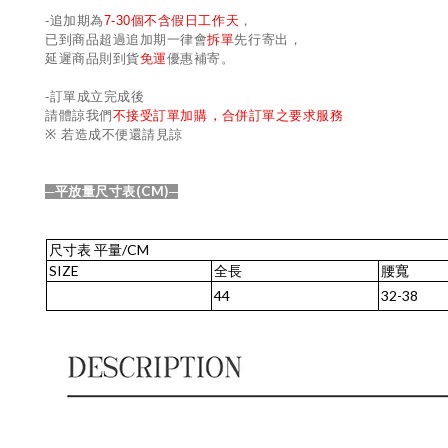
-
追加期為
7-30
個不含假日工作天
，
已到商品超過追加期一律會
拆單
先行寄出，
延遲商品則到貨
免運
優惠補寄。
-
訂單成立完成後
,
請體諒我們
不接受訂單加購
合併訂單之要求服務
※
若造成不便還請見諒
(CM)
─平放量尺寸表
─
尺寸表
平量
/CM
SIZE
全長
腰寬
44
32-38