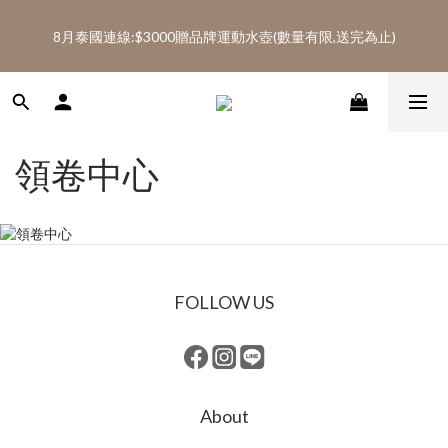
5
7
5
5
5
0
4
4
5
1
3
1
7
1
7
1
8
8月泰國連線:滿$2600免運(AA、AD代購類不列入免運)
4
6
4
4
4
3
3
4
8月泰國連線:$3000贈品牌運動水壺(數量有限,送完為止)
:
:
:
0
2
0
6
0
6
0
7
SHOP NOW
3
5
3
9
3
9
3
2
2
3
Days
Hours
Minutes
Seconds
1
5
5
6
2
4
2
8
2
8
2
9
1
1
2
0
4
4
5
1
3
1
7
1
7
1
8
8月泰國連線:滿$2600免運(AA、AD代購類不列入免運)
0
0
1
3
3
4
:
:
:
0
2
0
6
0
6
0
7
SHOP NOW
0
2
2
3
Days
Hours
Minutes
Seconds
1
5
5
6
1
1
2
0
4
4
5
領卷中心
0
0
1
3
3
4
0
2
2
3
1
1
2
0
0
1
0
FOLLOW US
About