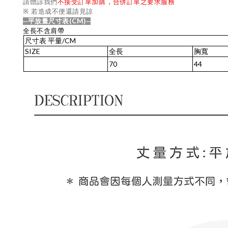
,
請體諒我們
不接受訂單加購
合併訂單之要求服務
※
若造成不便還請見諒
(CM)
─平放量尺寸表
─
全長不含肩帶
尺寸表
平量
/CM
SIZE
全長
胸寬
70
44