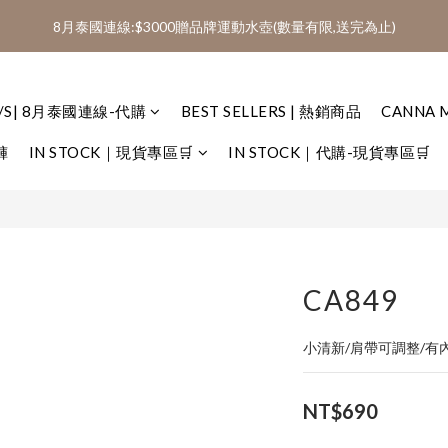
4
3
5
3
3
7
0
6
5
2
1
:
:
:
0
2
0
8
0
7
4
2600免運(AA、AD代購類不列入免運)
8月泰國連線:$3000贈品牌運動水壺(數量有限,送完為止)
3
2
4
2
2
9
6
5
4
1
Days
Hours
Minutes
Seconds
0
1
7
6
3
2
1
3
1
9
1
8
5
4
3
0
0
6
5
2
1
:
:
:
0
2
0
8
0
7
4
2600免運(AA、AD代購類不列入免運)
3
2
5
4
1
Days
Hours
Minutes
Seconds
0
1
7
6
3
2
1
4
3
0
S/S| 8月泰國連線-代購
BEST SELLERS | 熱銷商品
CANNA 
0
6
5
2
1
0
3
2
5
4
1
0
褲
IN STOCK｜現貨專區🛒
IN STOCK｜代購-現貨專區🛒
2
1
4
3
0
1
0
3
2
0
2
1
1
0
0
CA849
小清新/肩帶可調整/有
NT$690