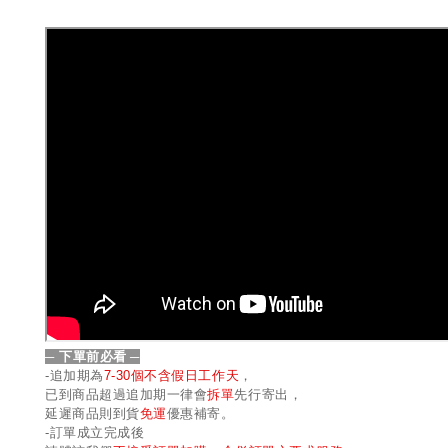
─ 下單前必看
─
-
追加期為
7-30
個不含假日工作天
，
已到商品超過追加期一律會
拆單
先行寄出，
延遲商品則到貨
免運
優惠補寄。
-
訂單成立完成後