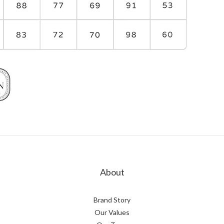
About
Brand Story
Our Values