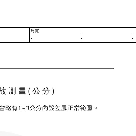
肩寬
-
-
-