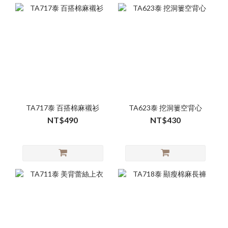
TA717泰 百搭棉麻襯衫
TA623泰 挖洞簍空背心
NT$490
NT$430