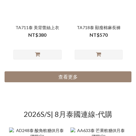
TA711泰 美背蕾絲上衣
TA718泰 顯瘦棉麻長褲
NT$380
NT$570
查看更多
2026S/S| 8月泰國連線-代購