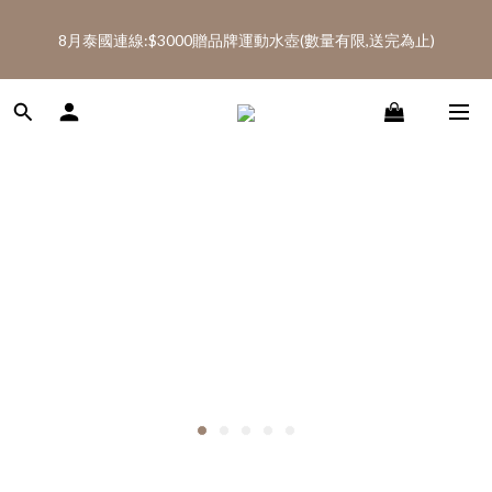
5
6
5
7
7
5
6
6
0
0
1
2
1
9
3
3
1
2
8月泰國連線:滿$2600免運(AA、AD代購類不列入免運)
4
5
4
6
6
4
5
5
8月泰國連線:$3000贈品牌運動水壺(數量有限,送完為止)
:
:
:
0
1
0
8
2
2
0
1
SHOP NOW
3
4
3
5
5
3
4
4
日
時
分
秒
0
7
1
1
0
2
3
2
4
4
2
3
3
6
0
0
1
2
1
9
3
3
1
2
8月泰國連線:滿$2600免運(AA、AD代購類不列入免運)
2
5
:
:
:
0
1
0
8
2
2
0
1
SHOP NOW
1
4
日
時
分
秒
0
7
1
1
0
0
3
6
0
0
2
5
1
4
0
3
2
1
0