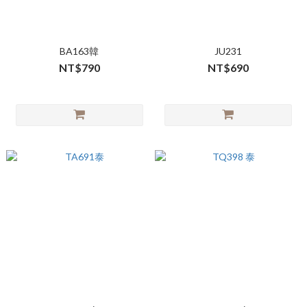
BA163韓
JU231
NT$790
NT$690