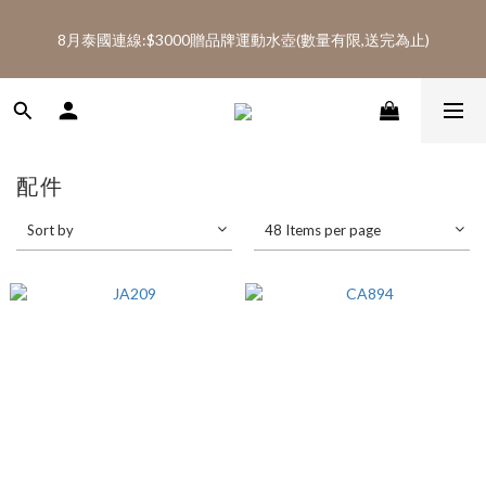
5
8
6
5
5
6
6
9
1
7
1
4
2
1
1
2
8月泰國連線:滿$2600免運(AA、AD代購類不列入免運)
4
7
5
4
4
5
5
8
0
6
8月泰國連線:$3000贈品牌運動水壺(數量有限,送完為止)
:
:
:
0
3
1
9
0
0
1
SHOP NOW
3
6
4
3
3
4
4
7
5
Days
Hours
Minutes
Seconds
2
0
8
0
2
5
3
2
2
3
3
6
4
9
1
7
1
4
2
1
1
2
8月泰國連線:滿$2600免運(AA、AD代購類不列入免運)
2
5
3
8
0
6
:
:
:
0
3
1
9
0
0
1
1
SHOP NOW
4
2
7
5
Days
Hours
Minutes
Seconds
2
0
8
0
0
3
1
6
4
1
7
2
0
配件
5
3
0
6
1
4
2
5
0
Sort by
48 Items per page
3
1
4
2
0
3
1
2
0
1
0